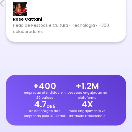
Rose Cattani
Head de Pessoas e Cultura • Tecnologia • +300
colaboradores
+
4
0
0
+
1
.
2
M
empresas atendidas em
pessoas engajadas na
20 países
plataforma
4
.
7
4
X
DE 5
de satisfação das
mais engajamento vs.
empresas pelo B2B Stack
intranets tradicionais